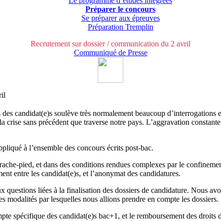
Le programme d’études intégrées
Préparer le concours
Se préparer aux épreuves
Préparation Tremplin
Recrutement sur dossier / communication du 2 avril
Communiqué de Presse
ril
 des candidat(e)s soulève très normalement beaucoup d’interrogations e
a crise sans précédent que traverse notre pays. L’aggravation constante 
ppliqué à l’ensemble des concours écrits post-bac.
arrache-pied, et dans des conditions rendues complexes par le confinement
ent entre les candidat(e)s, et l’anonymat des candidatures.
x questions liées à la finalisation des dossiers de candidature. Nous a
s modalités par lesquelles nous allions prendre en compte les dossiers.
compte spécifique des candidat(e)s bac+1, et le remboursement des droit