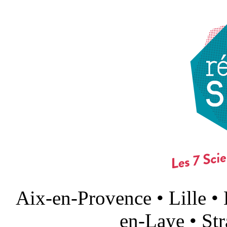
Aix-en-Provence • Lille •
en-Laye • St