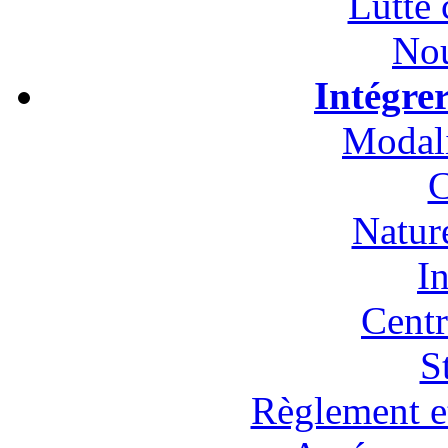
Lutte 
Nou
Intégre
Modali
C
Natur
In
Cent
S
Règlement et