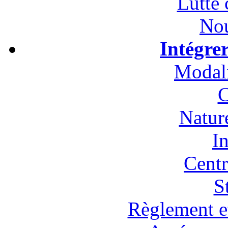
Lutte 
Nou
Intégre
Modali
C
Natur
In
Cent
S
Règlement et