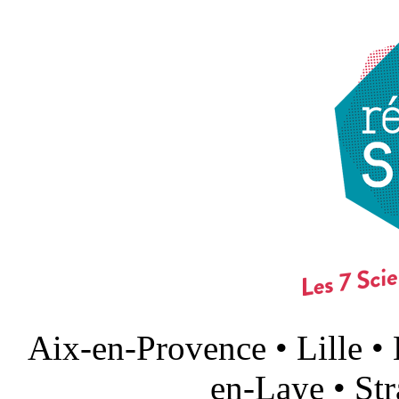
Aix-en-Provence • Lille •
en-Laye • St