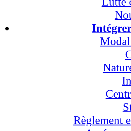
Lutte 
Nou
Intégre
Modali
C
Natur
In
Cent
S
Règlement et