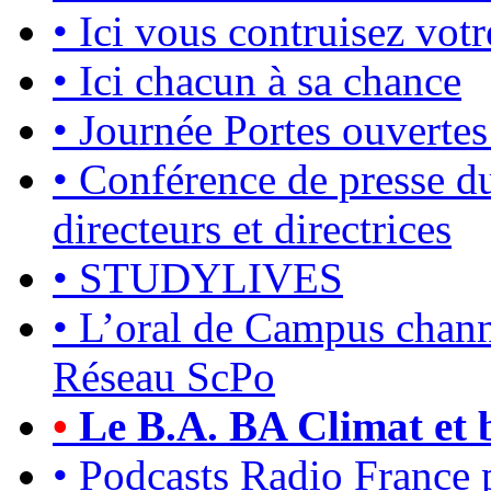
•
Ici vous contruisez votr
•
Ici chacun à sa chance
•
Journée Portes ouvertes
•
Conférence de presse du
directeurs et directrices
•
STUDYLIVES
•
L’oral de Campus chan
Réseau ScPo
•
Le B.A. BA Climat et b
•
Podcasts Radio France p