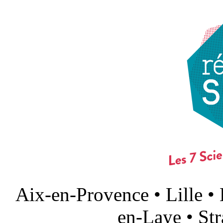
Aix-en-Provence • Lille •
en-Laye • St